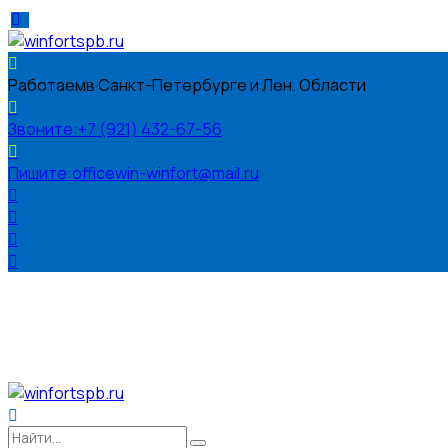
Работаем
в Санкт-Петербурге и Лен. Области
Звоните:
+7 (921) 432-67-56
Пишите:
officewin-winfort@mail.ru