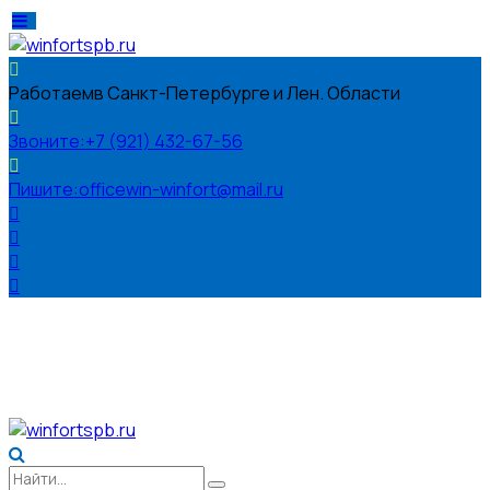
Работаем
в Санкт-Петербурге и Лен. Области
Звоните:
+7 (921) 432-67-56
Пишите:
officewin-winfort@mail.ru